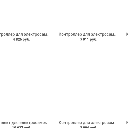
Контроллер для электросамоката 48V 20A, курок газа для электросамоката, кабель. Комплект универсальный
Контроллер для электросамоката 48V 25A, курок газа бортовой компьютер TF-100 для электросамоката, кабель. Комплект №4 универсальный
4 826 руб.
7 911 руб.
Комплект для электросамоката Kugoo G2 Pro Дисплей, Контроллер 48V 25A, Блок управления
Контроллер для электросамоката 24V, 12A, бортовой компьютер для электросамоката и курок тормоза - Комплект
10 627 руб.
3 994 руб.