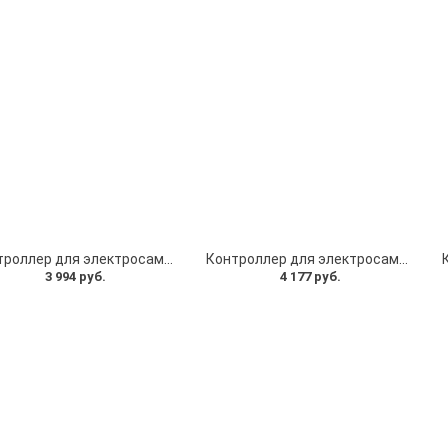
Контроллер для электросамоката 24V, бортовой компьютер для электросамоката и курок тормоза - Комплект
Контроллер для электросамоката 36V, 12A, бортовой компьютер для электросамоката и курок тормоза - Комплект
3 994 руб.
4 177 руб.