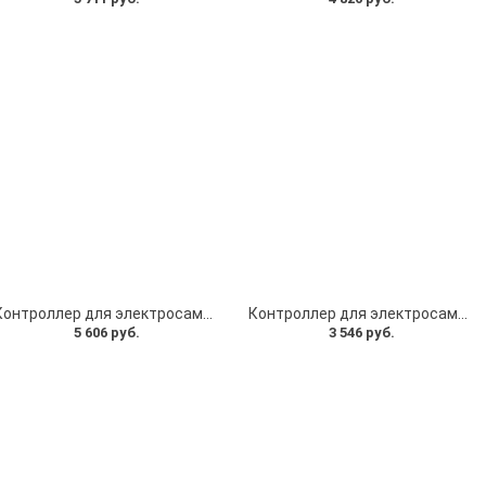
Контроллер для электросамоката Kugoo S 36V 15A, дисплей электросамоката, фара. Комплект для Kugoo S1 Pro S2 S3 S3 Pro желтая плата
Контроллер для электросамоката Kugoo S 36V 15A, дисплей электросамоката, фара. Комплект для Kugoo S1 Pro S2 S3 S3 Pro синяя плата
5 606 руб.
3 546 руб.