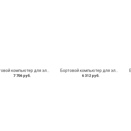
Бортовой компьютер для электросамоката Kugoo M2 Pro, Lenovo M2. Дисплей Kugoo M2 Pro Lenovo M2
Бортовой компьютер для электросамоката Kugoo M5 Pro / M5. Дисплей для CZK-100 48V 6 pin
7 706 руб.
6 312 руб.