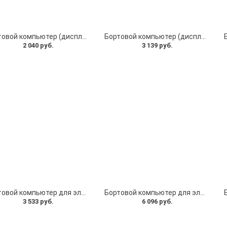
Бортовой компьютер (дисплей для электросамоката) с курком газа QS-S4 электросамокат Kugoo X1, Kugoo G1, Falcon Zero 10x, MaxSpeed Мini 5 и др без держателя
Бортовой компьютер (дисплей для электросамоката) с курком газа TF-100 и замком зажигания электросамокат Kugoo M4 / M4 Pro, Kugoo M3 разъем 6pin, два ключа в комплекте
2 040 руб.
3 139 руб.
Бортовой компьютер для электровелосипеда. Бортовой компьютер на электровелосипед вынесенный пульт управления Тип 2
Бортовой компьютер для электросамоката Kugoo G-Booster. Дисплей Kugoo G-Booster (тип 1)
3 533 руб.
6 096 руб.