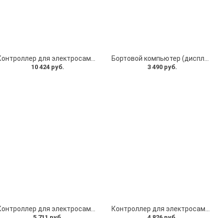
Контроллер для электросамоката 48V, бортовой компьютер с курком газа - Комплект
Бортовой компьютер (дисплей) для электросамоката и ручка газа с ключом 36V и с грипсой
10 424 руб.
3 490 руб.
Контроллер для электросамоката 36 60V 25A (2 шт) для полного привода, курок газа бортовой компьютер для электросамоката. Комплект №8 универсальный
Контроллер для электросамоката 36V 15A, курок газа для электросамоката, кабель. Комплект универсальный
5 711 руб.
4 826 руб.