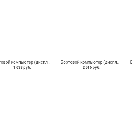
Бортовой компьютер (дисплей для электросамоката) с курком газа TF-100 электросамокат Kugoo M2 разъем 5pin
Бортовой компьютер (дисплей для электросамоката) с курком газа TF-100 электросамокат Kugoo M4 / M4 Pro, Kugoo M3 разъем 6pin
1 638 руб.
2 516 руб.