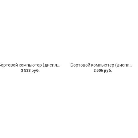
Бортовой компьютер (дисплей) и ручка газа для Kugoo C1 версия 2023
Бортовой компьютер (дисплей для электросамоката) с курком газа QS-S4 электросамокат Kugoo X1, Kugoo G1, Falcon Zero 10x, MaxSpeed Мini 5 / Мini 5 litе, Starway Z8
3 533 руб.
2 506 руб.