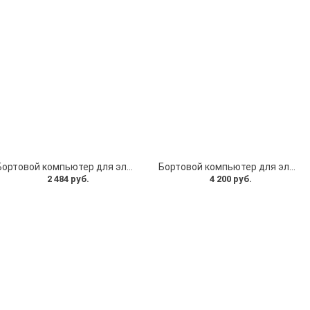
Бортовой компьютер для электросамоката Levin Lite, Geco Pro. Дисплей Levin Lite, Geco Pro
Бортовой компьютер для электросамоката LEVIN, AdaSmart 1000
2 484 руб.
4 200 руб.