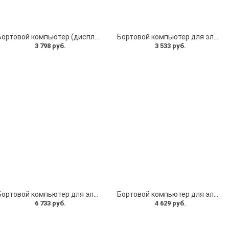
Бортовой компьютер (дисплей) и ручка газа для Kugoo C1
Бортовой компьютер для электровелосипеда. Бортовой компьютер на электровелосипед 5 pin длина кабеля 0,18 м Тип 1
3 798 руб.
3 533 руб.
Бортовой компьютер для электросамоката Kugoo G-Booster. Дисплей Kugoo G-Booster (тип 2)
Бортовой компьютер для электросамоката Kugoo G2 Pro. Дисплей Kugoo G2 Pro
6 733 руб.
4 629 руб.