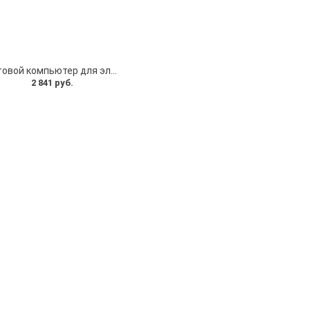
Бортовой компьютер для электросамоката Ninebot ES. Дисплей Ninebot ES
2 841 руб.