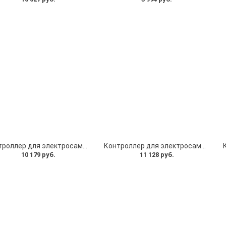
Контроллер для электросамоката 48 60V 28A (2 шт) для полного привода, курок газа бортовой компьютер для электросамоката. Комплект универсальный
Контроллер для электросамоката 56 72V 50A (2 шт) для полного привода, курок газа бортовой компьютер для электросамоката. Комплект универсальный
10 179 руб.
11 128 руб.