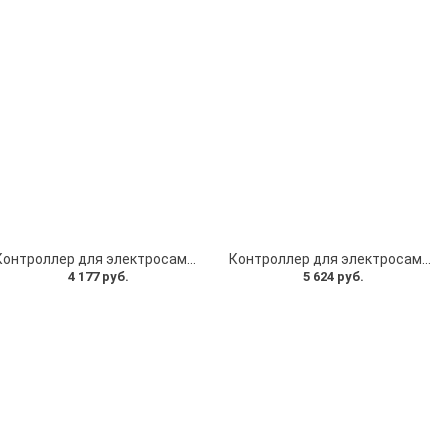
Контроллер для электросамоката 36V, бортовой компьютер для электросамоката и курок тормоза - Комплект
Контроллер для электросамоката 36V, бортовой компьютер, курок газа, рычаг тормоза, выключатель, фара, преобразователь, кабель - Комплект для электросамоката Kugоо S8
4 177 руб.
5 624 руб.