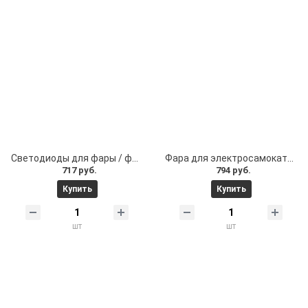
Светодиоды для фары / фонаря электросамоката. Светодиоды для фары / фонаря на электросамокат Levin, AdaSmart 1000 и др
Фара для электросамоката. Фара на электросамокат Geco и др
717 руб.
794 руб.
Купить
Купить
шт
шт