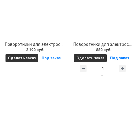
Поворотники для электросамоката 12V, 1.5W (12 Вольт, 1.5 Ватт) с функцией стоп сигнала
Поворотники для электросамоката. Поворотники на электросамокат 12V (12 Вольт)
2 190 руб.
880 руб.
Сделать заказ
Под заказ
Сделать заказ
Под заказ
шт