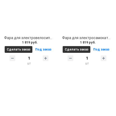
Фара для электровелосипеда. Фара для электровелосипеда передняя / электросамоката, 36v, длина кабеля 1,8 м
Фара для электросамоката. Фара на электросамокат 5 цветов свечения Arctic диапазон работы от 12V до 80V (12-80 Вольт)
1 819 руб.
1 819 руб.
Сделать заказ
Под заказ
Сделать заказ
Под заказ
шт
шт