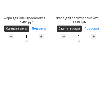
Фара для электросамоката. Фара на электросамокат Arctic (Арктик) 12V-80V (12-80 Вольт) 2 линзы
Фара для электросамоката. Фара на электросамокат Arctic (Арктик) 12V-80V (12-80 Вольт) 3 линзы
1 490 руб.
1 819 руб.
Сделать заказ
Под заказ
Сделать заказ
Под заказ
шт
м