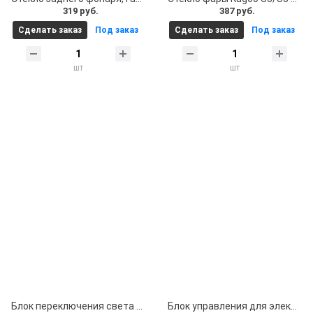
319 руб.
387 руб.
Сделать заказ
Под заказ
Сделать заказ
Под заказ
шт
шт
Блок переключения света поворотников, фары и сигнала для электросамоката Kugoo M4 Pro M4 M3 Pro M3 5 pin
Блок управления для электросамоката универсальный (включение / выключение, поворотники , гудок) разъем 5pin, совместим с Kugoo M4 M4 Pro M3 Pro G-Booster G1 и др.