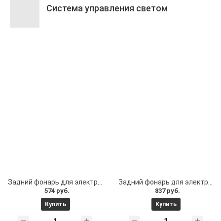
Система управления светом
Задний фонарь для электросамоката Xiaomi M365 M365 Pro E-Skooter 1S и тд. Стоп-сигнал Xiaomi
Задний фонарь для электросамоката Xiaomi M365 M365 Pro E-Skooter 1S и тд. Стоп-сигнал Xiaomi (тип 2)
574 руб.
837 руб.
Купить
Купить