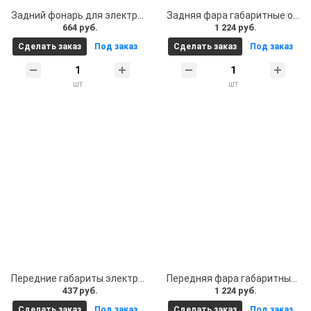
Задний фонарь для электросамоката Ninebot Max G30. Стоп-сигнал, габарит Ninebot Max G30
Задняя фара габаритные огни в деку электросамокат Kugoo G1 2шт. в сборе
664 руб.
1 224 руб.
Сделать заказ
Под заказ
Сделать заказ
Под заказ
шт
шт
Передние габариты электросамокат Kugoo G1, Kugoo X1 - 1 шт.
Передняя фара габаритные огни в деку электросамокат Kugoo G1 2шт. в сборе
437 руб.
1 224 руб.
Сделать заказ
Под заказ
Сделать заказ
Под заказ