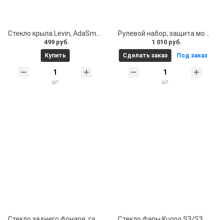
Стекло крыла Levin, AdaSmart 1000 и др. Стекло крыла для электросамоката Levin, AdaSmart 1000 и др
Рулевой набор, защита монитора для электросамоката Kugoo S комплект пластика - корпус крышка защитная дисплея, курок тормоза, рычаг газа для Kugoo S1 Pro S2 S3 S3 Pro
499 руб.
1 010 руб.
Купить
Сделать заказ
Под заказ
шт
шт
Стекло заднего фонаря, габарита, стоп сигнала электросамоката Xiaomi, Ninebot и др
Стекло фары Kugoo S3/S3 Pro