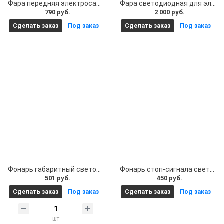
Фара передняя электросамокат Xiaomi Mijia M365/М365 Pro
Фара светодиодная для электросамоката
790 руб.
2 000 руб.
Сделать заказ
Под заказ
Сделать заказ
Под заказ
Фонарь габаритный светодиодный для электросамоката LEVIN LITE
Фонарь стоп-сигнала светодиодный для электросамоката GECO
501 руб.
450 руб.
Сделать заказ
Под заказ
Сделать заказ
Под заказ
шт