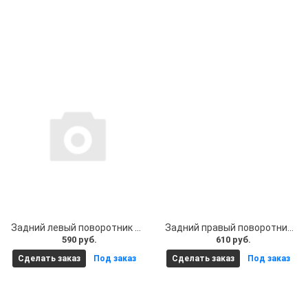
Задний левый поворотник для электросамокат Kugoo M4/M4 Pro/M3/M3 Pro
Задний правый поворотник для электросамокат Kugoo M4/M4 Pro/M3/M3 Pro
590 руб.
610 руб.
Сделать заказ
Под заказ
Сделать заказ
Под заказ