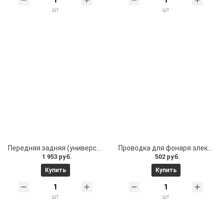
шт
шт
Передняя задняя (универсальная) накладка фара в деку накладки без фонарей электросамокат Kugoo G1 2шт
Проводка для фонаря электросамокат Levin Lite. Кабель для электросамоката Levin Lite
1 953 руб.
502 руб.
Купить
Купить
шт
шт