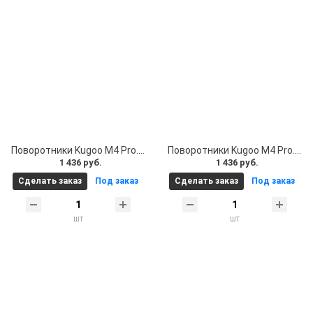
Поворотники Kugoo M4 Pro. Поворотники для электросамоката Kugoo M4 Pro и стоп сигнал, комплект 2 шт
Поворотники Kugoo M4 Pro. Поворотники для электросамоката Kugoo M4 Pro и стоп сигнал, черные комплект 2 шт
1 436 руб.
1 436 руб.
Сделать заказ
Под заказ
Сделать заказ
Под заказ
шт
шт