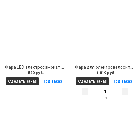
Фара LED электросамокат Kugoo S3/S3 Pro
Фара для электровелосипеда. Фара для электровелосипеда передняя / электросамоката, 36v, длина кабеля 0,42 м
580 руб.
1 819 руб.
Сделать заказ
Под заказ
Сделать заказ
Под заказ
шт