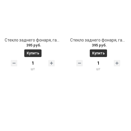
Стекло заднего фонаря, габарита, стоп сигнала электросамоката Geco и др
Стекло заднего фонаря, габарита, стоп сигнала электросамоката Levin Lite и др
395 руб.
395 руб.
Купить
Купить
шт
шт