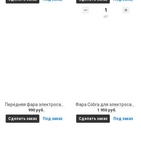
шт
Передняя фара электросамоката линзовая 48v Kugoo M2/M4/M4 Pro/M3/C1/M3 Pro
Фара Cobra для электросамоката, диапазон работы от 12V до 80V (12-80 Вольт)
990 руб.
1 950 руб.
Сделать заказ
Под заказ
Сделать заказ
Под заказ