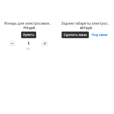
Фонарь для электросамоката, велосипеда. Фонарь на электросамокат, велосипед водонепроницаемый с USB-аккумулятором
Задние габариты электросамокат Kugoo G1, Kugoo X1 - 1 шт.
710 руб.
437 руб.
Купить
Сделать заказ
Под заказ
шт