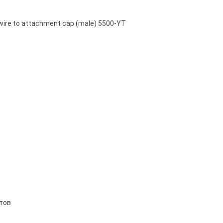
wire to attachment cap (male) 5500-YT
тов